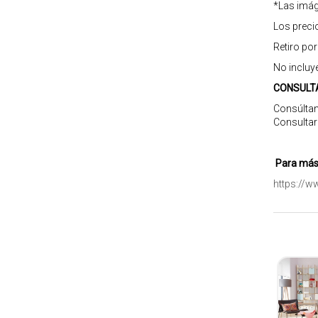
*Las imág
Los preci
Retiro po
No incluy
CONSULT
Consúltan
Consultar
Para más 
https://w