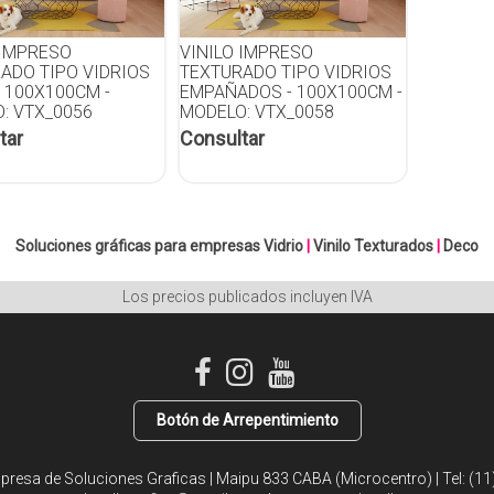
 IMPRESO
VINILO IMPRESO
ADO TIPO VIDRIOS
TEXTURADO TIPO VIDRIOS
- 100X100CM -
EMPAÑADOS - 100X100CM -
: VTX_0056
MODELO: VTX_0058
tar
Consultar
Soluciones gráficas para empresas
Vidrio
|
Vinilo Texturados
|
Deco
Los precios publicados incluyen IVA
Botón de Arrepentimiento
mpresa de Soluciones Graficas | Maipu 833 CABA (Microcentro) | Tel:
(11