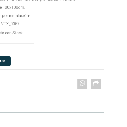
de 100x100cm.
 por instalación-
 VTX_0057
to con Stock