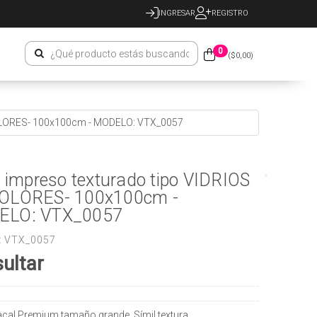
INGRESAR
REGISTRO
0
($
0,00
)
 COLORES- 100x100cm - MODELO: VTX_0057
o impreso texturado tipo VIDRIOS
OLORES- 100x100cm -
LO: VTX_0057
:
VTX_0057
ultar
acal Premium tamaño grande. Símil textura.