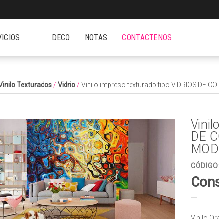
VICIOS
DECO
NOTAS
CONTACTENOS
Vinilo Texturados
/
Vidrio
/
Vinilo impreso texturado tipo VIDRIOS DE
Vinil
DE C
MODE
CÓDIGO
Cons
Vinilo Or