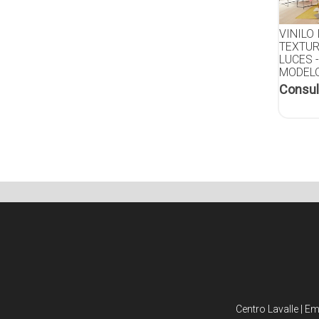
VINILO
TEXTUR
LUCES 
MODELO
Consul
Centro Lavalle | E