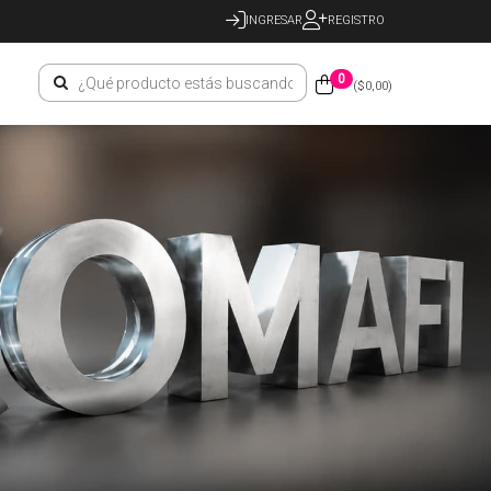
INGRESAR
REGISTRO
0
($
0,00
)