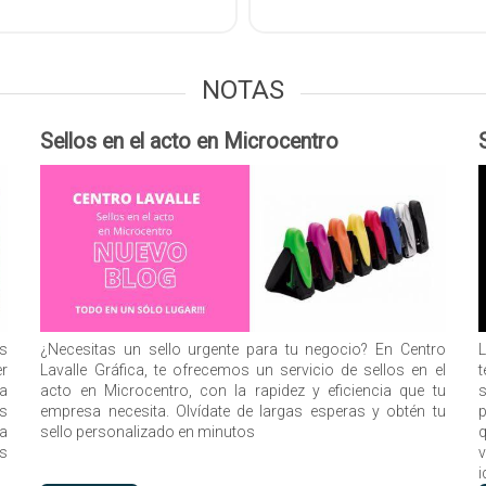
NOTAS
Sellos en el acto en Microcentro
os
¿Necesitas un sello urgente para tu negocio? En Centro
er
Lavalle Gráfica, te ofrecemos un servicio de sellos en el
t
ta
acto en Microcentro, con la rapidez y eficiencia que tu
s
s
empresa necesita. Olvídate de largas esperas y obtén tu
p
la
sello personalizado en minutos
q
us
v
i