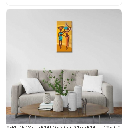
AFRICANAS - 1 MÓDULO - 30 X 60CM- MODELO: CAF_005