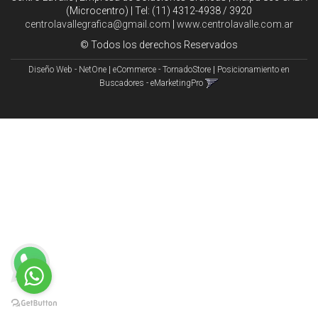
(Microcentro) | Tel:
(11) 4312-4938 / 3920
centrolavallegrafica@gmail.com
|
www.centrolavalle.com.ar
© Todos los derechos Reservados
Diseño Web - NetOne
|
eCommerce - TornadoStore
|
Posicionamiento en
Buscadores - eMarketingPro