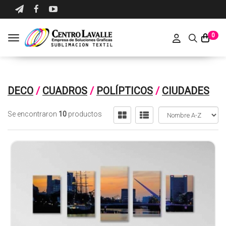
0
Toggle navigation
DECO
/
CUADROS
/
POLÍPTICOS
/
CIUDADES
Se encontraron
10
productos