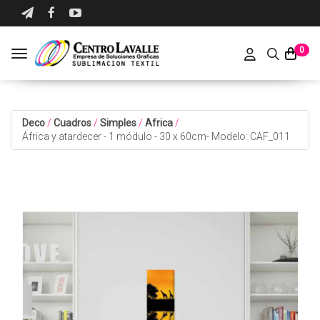
0
Toggle navigation
Deco
/
Cuadros
/
Simples
/
Africa
/
África y atardecer - 1 módulo - 30 x 60cm- Modelo: CAF_011