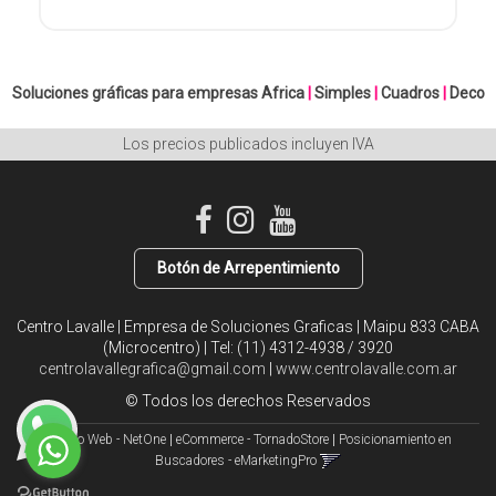
Soluciones gráficas para empresas
Africa
|
Simples
|
Cuadros
|
Deco
Los precios publicados incluyen IVA
Botón de Arrepentimiento
Centro Lavalle | Empresa de Soluciones Graficas | Maipu 833 CABA
(Microcentro) | Tel:
(11) 4312-4938 / 3920
centrolavallegrafica@gmail.com
|
www.centrolavalle.com.ar
© Todos los derechos Reservados
Diseño Web - NetOne
|
eCommerce - TornadoStore
|
Posicionamiento en
Buscadores - eMarketingPro