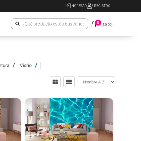
INGRESAR
REGISTRO
0
($
0,00
)
ntura
Vidrio