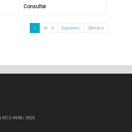
Consultar
1
de 4
Siguiente »
Última »»
) 4312-4938 / 3920