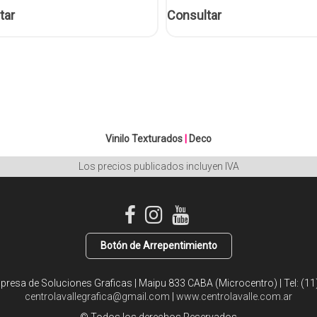
tar
Consultar
Vinilo Texturados
|
Deco
Los precios publicados incluyen IVA
Botón de Arrepentimiento
mpresa de Soluciones Graficas | Maipu 833 CABA (Microcentro) | Tel:
(11
centrolavallegrafica@gmail.com
|
www.centrolavalle.com.ar