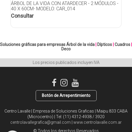
ÁRBOL DE LA VIDA CON ATARDECER - 2 MÓDULOS -
40 X 60CM- MODELO: CAR_014
Consultar
Soluciones gráficas para empresas
Árbol de la vida
|
Dípticos
|
Cuadros
|
Deco
Los precios publicados incluyen IVA
Botón de Arrepentimiento
Centro Lavalle | Empresa de Soluciones Graficas | Maipu 833 CABA
(Microcentro) | Tel:
(11) 4312-4938 / 3920
centrolavallegrafica@gmail.com
|
www.centrolavalle.com.ar
© Todos los derechos Reservados