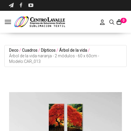
0
Toggle navigation
Deco
/
Cuadros
/
Dípticos
/
Árbol de la vida
/
Árbol de la vida naranja - 2 módulos - 60 x 60cm -
Modelo:CAR_013