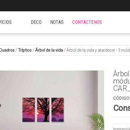
VICIOS
DECO
NOTAS
CONTACTENOS
Cuadros
/
Tríptico
/
Árbol de la vida
/
Árbol de la vida y atardecer - 3 m
Árbol
módu
CAR
CÓDIGO
Cons
Impresió