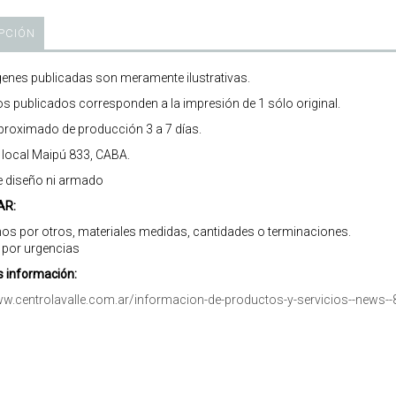
PCIÓN
enes publicadas son meramente ilustrativas.
os publicados corresponden a la impresión de 1 sólo original.
roximado de producción 3 a 7 días.
r local Maipú 833, CABA.
e diseño ni armado
AR:
os por otros, materiales medidas, cantidades o terminaciones.
 por urgencias
 información:
ww.centrolavalle.com.ar/informacion-de-productos-y-servicios--news--