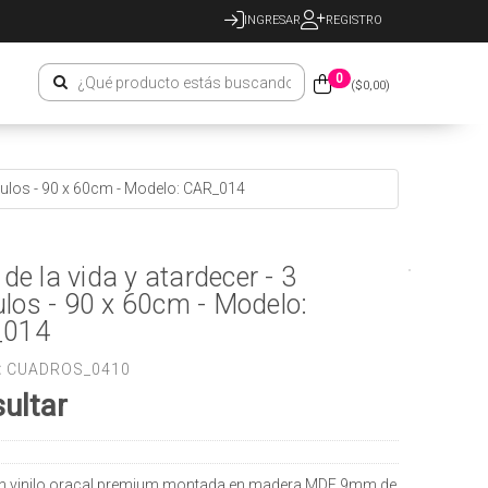
INGRESAR
REGISTRO
0
($
0,00
)
ódulos - 90 x 60cm - Modelo: CAR_014
 de la vida y atardecer - 3
los - 90 x 60cm - Modelo:
_014
:
CUADROS_0410
ultar
n vinilo oracal premium montada en madera MDF 9mm de