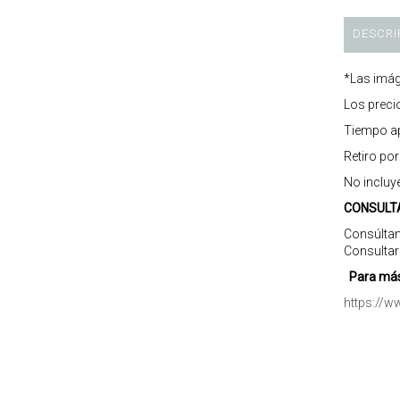
DESCRI
*Las imág
Los preci
Tiempo ap
Retiro po
No incluy
CONSULT
Consúltan
Consultar
Para más
https://w