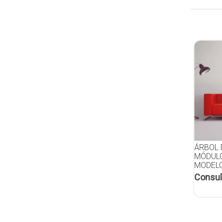
ÁRBOL D
MÓDULO
MODELO
Consul