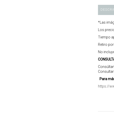
DESCRI
*Las imág
Los preci
Tiempo ap
Retiro po
No incluy
CONSULT
Consúltan
Consultar
Para más
https://w