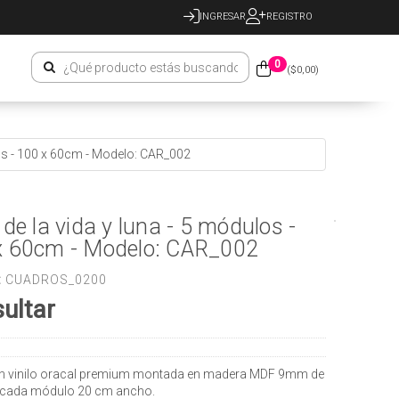
INGRESAR
REGISTRO
0
($
0,00
)
los - 100 x 60cm - Modelo: CAR_002
 de la vida y luna - 5 módulos -
x 60cm - Modelo: CAR_002
:
CUADROS_0200
ultar
n vinilo oracal premium montada en madera MDF 9mm de
 cada módulo 20 cm ancho.