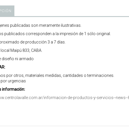
PCIÓN
enes publicadas son meramente ilustrativas.
os publicados corresponden a la impresión de 1 sólo original.
roximado de producción 3 a 7 días.
r local Maipú 833, CABA.
e diseño ni armado
AR:
os por otros, materiales medidas, cantidades o terminaciones.
 por urgencias
 información:
ww.centrolavalle.com.ar/informacion-de-productos-y-servicios--news--