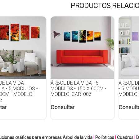
PRODUCTOS RELACI
DE LA VIDA
ÁRBOL DE LA VIDA - 5
ÁRBOL D
A - 5 MÓDULOS -
MÓDULOS - 150 X 60CM -
- 5 MÓDU
60CM - MODELO:
MODELO: CAR_006
MODELO:
3
tar
Consultar
Consult
uciones gráficas para empresas
Árbol de la vida
|
Polípticos
|
Cuadros
|
D