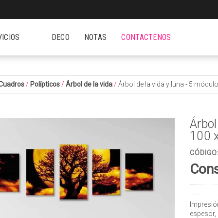
VICIOS
DECO
NOTAS
CONTACTENOS
Cuadros
/
Polípticos
/
Árbol de la vida
/
Árbol de la vida y luna - 5 módu
Árbol
100 
CÓDIGO
Cons
Impresió
espesor,