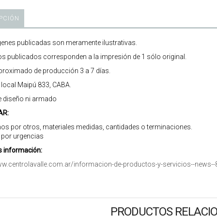
PCIÓN
enes publicadas son meramente ilustrativas.
os publicados corresponden a la impresión de 1 sólo original.
roximado de producción 3 a 7 días.
r local Maipú 833, CABA.
e diseño ni armado
AR:
os por otros, materiales medidas, cantidades o terminaciones.
 por urgencias
 información:
ww.centrolavalle.com.ar/informacion-de-productos-y-servicios--news--
PRODUCTOS RELACI