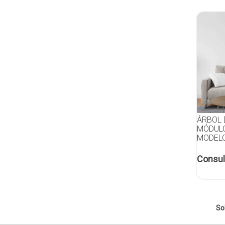
ÁRBOL D
MÓDULO
MODELO
Consul
So