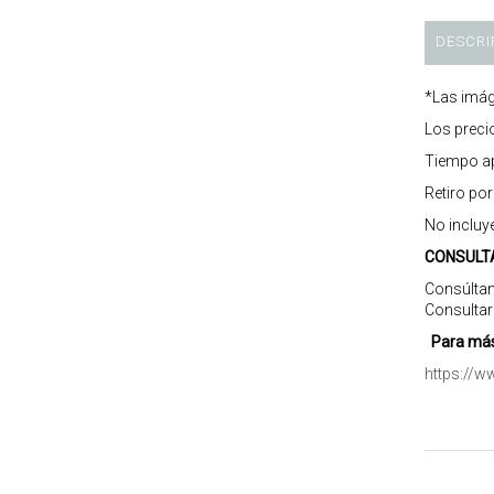
DESCRI
*Las imág
Los preci
Tiempo ap
Retiro po
No incluy
CONSULT
Consúltan
Consultar
Para más
https://w