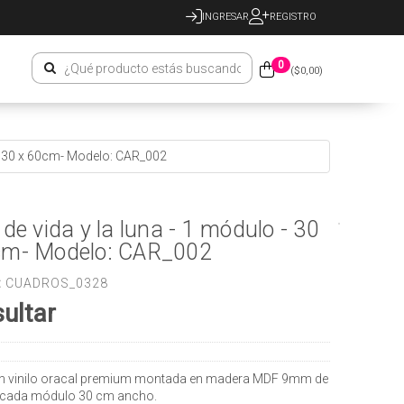
INGRESAR
REGISTRO
0
($
0,00
)
o - 30 x 60cm- Modelo: CAR_002
 de vida y la luna - 1 módulo - 30
cm- Modelo: CAR_002
:
CUADROS_0328
ultar
n vinilo oracal premium montada en madera MDF 9mm de
 cada módulo 30 cm ancho.