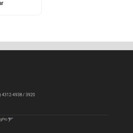
ar
) 4312-4938 / 3920
ngPro