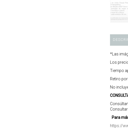
DESCRI
*Las imág
Los preci
Tiempo ap
Retiro po
No incluy
CONSULT
Consúltan
Consultar
Para más
https://w