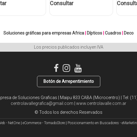
tar
Consultar
Consult
Soluciones gráficas para empresas
Africa
|
Dípticos
|
Cuadros
|
Deco
Los precios publicados incluyen IVA
Botón de Arrepentimiento
mpresa de Soluciones Graficas | Maipu 833 CABA (Microcentro) | Tel:
(11
centrolavallegrafica@gmail.com
|
www.centrolavalle.com.ar
© Todos los derechos Reservados
Web - NetOne
|
eCommerce - TornadoStore
|
Posicionamiento en Buscadores - eMarketi