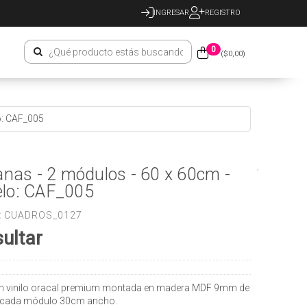
INGRESAR
REGISTRO
0
($
0,00
)
o: CAF_005
anas - 2 módulos - 60 x 60cm -
lo: CAF_005
:
CUADROS_0127
ultar
n vinilo oracal premium montada en madera MDF 9mm de
 cada módulo 30cm ancho.