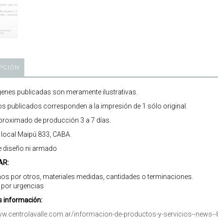
PCIÓN
enes publicadas son meramente ilustrativas.
os publicados corresponden a la impresión de 1 sólo original.
roximado de producción 3 a 7 días.
r local Maipú 833, CABA.
e diseño ni armado
AR:
os por otros, materiales medidas, cantidades o terminaciones.
 por urgencias
 información:
ww.centrolavalle.com.ar/informacion-de-productos-y-servicios--news--