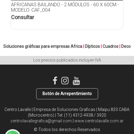
AFRICANAS BAILANDO - 2 MÓDULOS - 60 X 60CM -
MODELO: CAF_004
Consultar
Soluciones gráficas para empresas
Africa
|
Dípticos
|
Cuadros
|
Deco
Los precios publicados incluyen IVA
Botón de Arrepentimiento
Centro Lavalle | Empresa de Soluciones Graficas | Maipu 833 CABA
(Microcentro) | Tel:
(11) 4312-4938 / 3920
centrolavallegrafica@gmail.com
|
www.centrolavalle.com.ar
© Todos los derechos Reservados