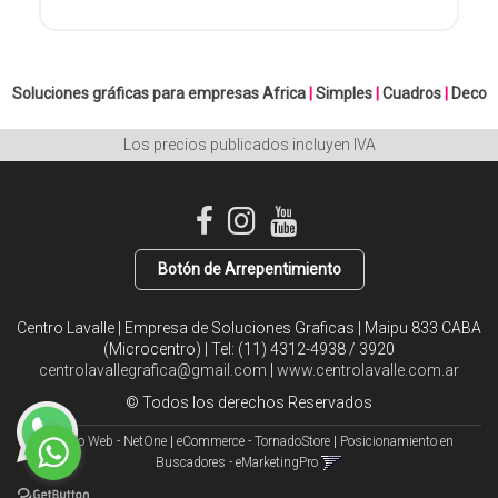
Soluciones gráficas para empresas
Africa
|
Simples
|
Cuadros
|
Deco
Los precios publicados incluyen IVA
Botón de Arrepentimiento
Centro Lavalle | Empresa de Soluciones Graficas | Maipu 833 CABA
(Microcentro) | Tel:
(11) 4312-4938 / 3920
centrolavallegrafica@gmail.com
|
www.centrolavalle.com.ar
© Todos los derechos Reservados
Diseño Web - NetOne
|
eCommerce - TornadoStore
|
Posicionamiento en
Buscadores - eMarketingPro