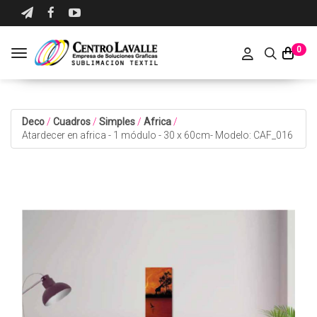
0
Toggle navigation
Deco
/
Cuadros
/
Simples
/
Africa
/
Atardecer en africa - 1 módulo - 30 x 60cm- Modelo: CAF_016