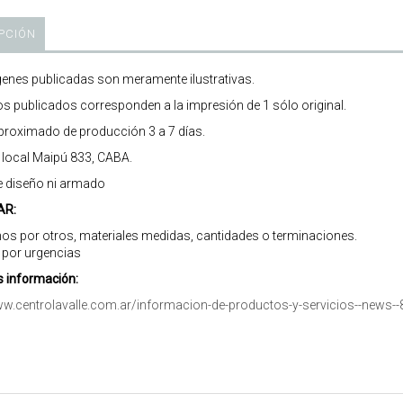
PCIÓN
enes publicadas son meramente ilustrativas.
os publicados corresponden a la impresión de 1 sólo original.
roximado de producción 3 a 7 días.
r local Maipú 833, CABA.
e diseño ni armado
AR:
os por otros, materiales medidas, cantidades o terminaciones.
 por urgencias
 información:
ww.centrolavalle.com.ar/informacion-de-productos-y-servicios--news--