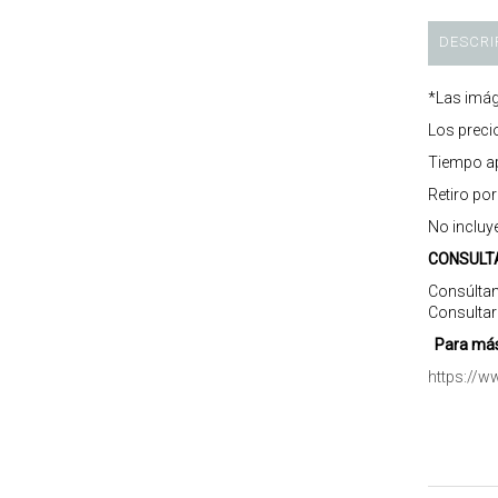
DESCRI
*Las imág
Los preci
Tiempo ap
Retiro po
No incluy
CONSULT
Consúltan
Consultar
Para más
https://w