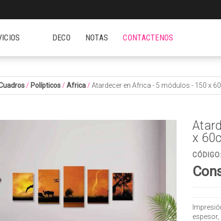
VICIOS
DECO
NOTAS
CONTACTENOS
Cuadros
/
Polípticos
/
Africa
/
Atardecer en Africa - 5 módulos - 150 x 
Atard
x 60
CÓDIGO
Cons
Impresió
espesor,