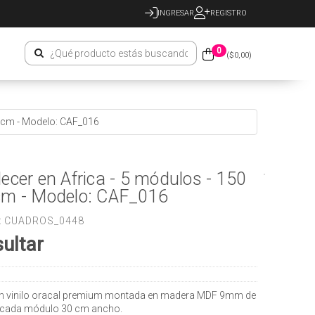
INGRESAR
REGISTRO
0
($
0,00
)
60cm - Modelo: CAF_016
ecer en Africa - 5 módulos - 150
cm - Modelo: CAF_016
:
CUADROS_0448
ultar
n vinilo oracal premium montada en madera MDF 9mm de
 cada módulo 30 cm ancho.