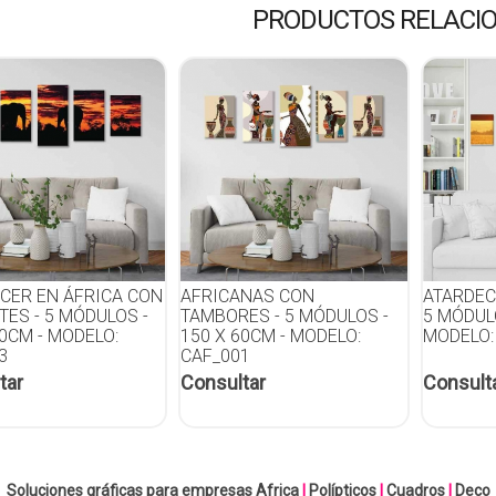
PRODUCTOS RELACI
CER EN ÁFRICA CON
AFRICANAS CON
ATARDEC
TES - 5 MÓDULOS -
TAMBORES - 5 MÓDULOS -
5 MÓDULO
60CM - MODELO:
150 X 60CM - MODELO:
MODELO:
3
CAF_001
tar
Consultar
Consult
Soluciones gráficas para empresas
Africa
|
Polípticos
|
Cuadros
|
Deco