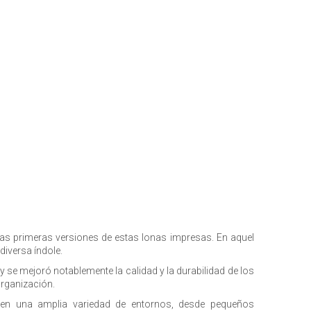
las primeras versiones de estas lonas impresas. En aquel
diversa índole.
 se mejoró notablemente la calidad y la durabilidad de los
organización.
 en una amplia variedad de entornos, desde pequeños