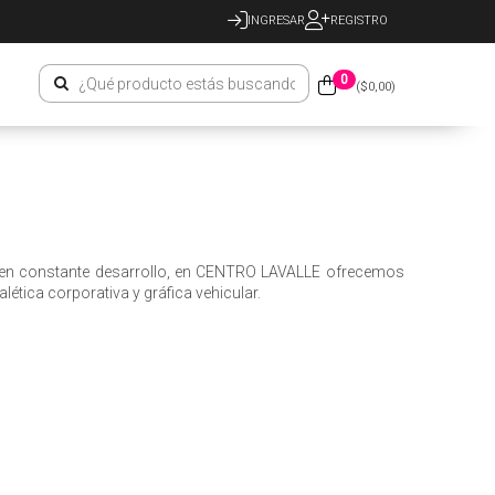
INGRESAR
REGISTRO
0
($
0,00
)
ios en constante desarrollo, en CENTRO LAVALLE ofrecemos
alética corporativa y gráfica vehicular.