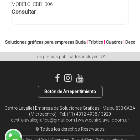
MODELO: CBD_006
Consultar
Soluciones gráficas para empresas
Buda
|
Tríptico
|
Cuadros
|
Deco
Los precios publicados incluyen IVA
Botón de Arrepentimiento
Centro Lavalle | Empresa de Soluciones Graficas | Maipu 833 CABA
(Microcentro) | Tel:
(11) 4312-4938 / 3920
centrolavallegrafica@gmail.com
|
www.centrolavalle.com.ar
© Todos los derechos Reservados
Diseño Web - NetOne
|
eCommerce - TornadoStore
|
Posicionamiento en