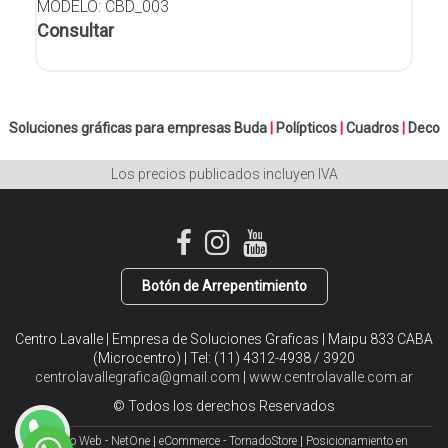
MODELO: CBD_003
Consultar
Soluciones gráficas para empresas
Buda
|
Polípticos
|
Cuadros
|
Deco
Los precios publicados incluyen IVA
Botón de Arrepentimiento
Centro Lavalle | Empresa de Soluciones Graficas | Maipu 833 CABA
(Microcentro) | Tel:
(11) 4312-4938 / 3920
centrolavallegrafica@gmail.com
|
www.centrolavalle.com.ar
© Todos los derechos Reservados
Diseño Web - NetOne
|
eCommerce - TornadoStore
|
Posicionamiento en