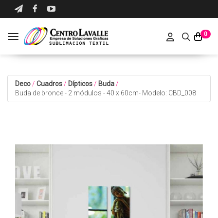
0
Toggle navigation
Deco
/
Cuadros
/
Dípticos
/
Buda
/
Buda de bronce - 2 módulos - 40 x 60cm- Modelo: CBD_008