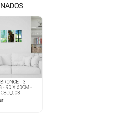
ONADOS
 BRONCE - 3
- 90 X 60CM -
 CBD_008
ar