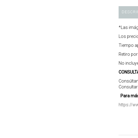
DESCRI
*Las imág
Los preci
Tiempo ap
Retiro po
No incluy
CONSULT
Consúltan
Consultar
Para más
https://w