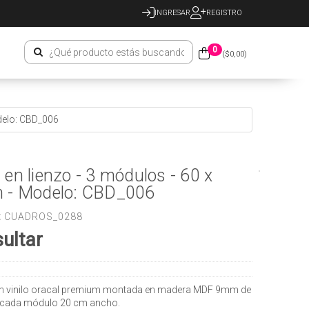
INGRESAR
REGISTRO
0
($
0,00
)
delo: CBD_006
en lienzo - 3 módulos - 60 x
 - Modelo: CBD_006
:
CUADROS_0288
ultar
n vinilo oracal premium montada en madera MDF 9mm de
 cada módulo 20 cm ancho.