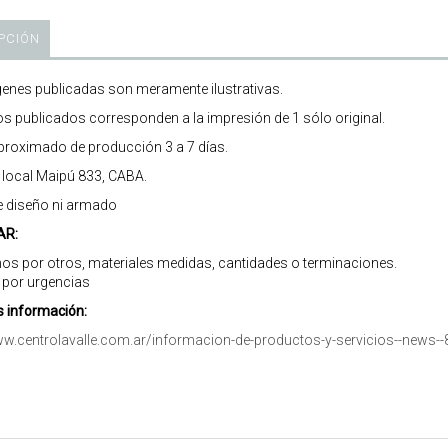
PCIÓN
enes publicadas son meramente ilustrativas.
os publicados corresponden a la impresión de 1 sólo original.
roximado de producción 3 a 7 días.
r local Maipú 833, CABA.
e diseño ni armado
AR:
os por otros, materiales medidas, cantidades o terminaciones.
 por urgencias
 información:
ww.centrolavalle.com.ar/informacion-de-productos-y-servicios--news--