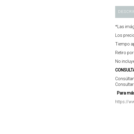
DESCRI
*Las imág
Los preci
Tiempo ap
Retiro po
No incluy
CONSULT
Consúltan
Consultar
Para más
https://w