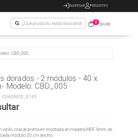
INGRESAR
REGISTRO
0
($
0,00
)
odelo: CBD_005
s dorados - 2 módulos - 40 x
- Modelo: CBD_005
:
CUADROS_0145
ultar
n vinilo oracal premium montada en madera MDF 9mm de
 cada módulo 20 cm ancho.