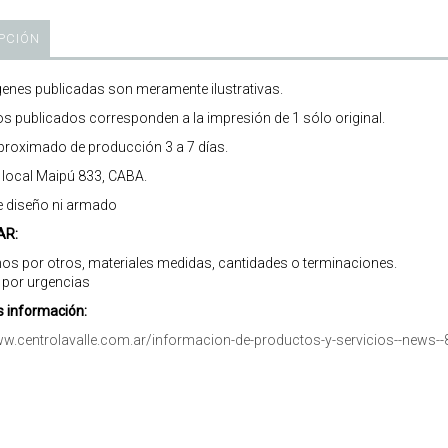
PCIÓN
enes publicadas son meramente ilustrativas.
os publicados corresponden a la impresión de 1 sólo original.
roximado de producción 3 a 7 días.
r local Maipú 833, CABA.
e diseño ni armado
AR:
os por otros, materiales medidas, cantidades o terminaciones.
 por urgencias
 información:
ww.centrolavalle.com.ar/informacion-de-productos-y-servicios--news--