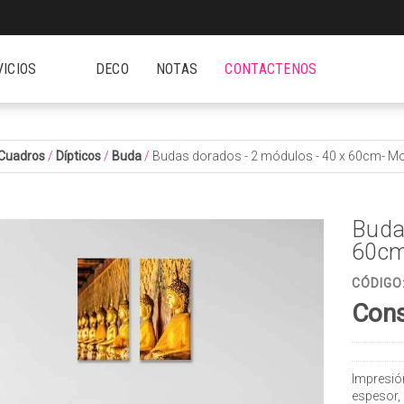
VICIOS
DECO
NOTAS
CONTACTENOS
Cuadros
/
Dípticos
/
Buda
/
Budas dorados - 2 módulos - 40 x 60cm- M
Buda
60cm
CÓDIGO
Cons
Impresió
espesor,