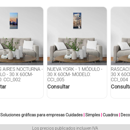
 AIRES NOCTURNA -
NUEVA YORK - 1 MÓDULO -
RASCACI
LO - 30 X 60CM-
30 X 60CM- MODELO:
30 X 60
: CCI_002
CCI_005
CCI_004
tar
Consultar
Consult
Soluciones gráficas para empresas
Cuidades
|
Simples
|
Cuadros
|
Deco
Los precios publicados incluyen IVA