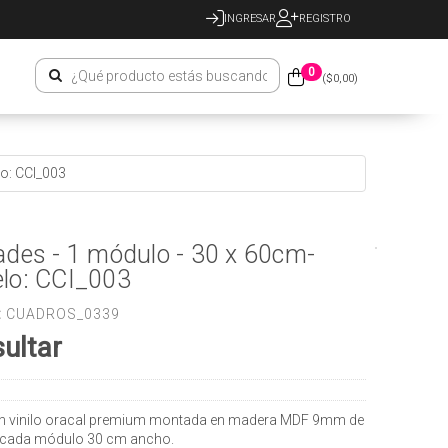
INGRESAR
REGISTRO
0
($
0,00
)
o: CCI_003
ades - 1 módulo - 30 x 60cm-
lo: CCI_003
:
CUADROS_0339
ultar
n vinilo oracal premium montada en madera MDF 9mm de
 cada módulo 30 cm ancho.