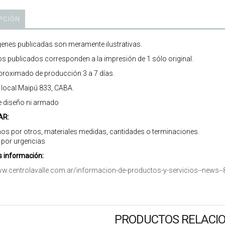
PCIÓN
enes publicadas son meramente ilustrativas.
os publicados corresponden a la impresión de 1 sólo original.
roximado de producción 3 a 7 días.
r local Maipú 833, CABA.
e diseño ni armado
AR:
os por otros, materiales medidas, cantidades o terminaciones.
 por urgencias
 información:
ww.centrolavalle.com.ar/informacion-de-productos-y-servicios--news--
PRODUCTOS RELACI