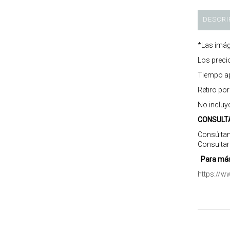
DESCRI
*Las imág
Los preci
Tiempo ap
Retiro po
No incluy
CONSULT
Consúltan
Consultar
Para más
https://w