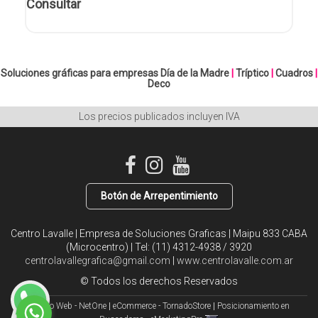
Consultar
Soluciones gráficas para empresas
Día de la Madre
|
Tríptico
|
Cuadros
|
Deco
Los precios publicados incluyen IVA
Botón de Arrepentimiento
Centro Lavalle | Empresa de Soluciones Graficas | Maipu 833 CABA
(Microcentro) | Tel:
(11) 4312-4938 / 3920
centrolavallegrafica@gmail.com
|
www.centrolavalle.com.ar
© Todos los derechos Reservados
Diseño Web - NetOne
|
eCommerce - TornadoStore
|
Posicionamiento en