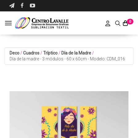
0
Toggle navigation
Deco
/
Cuadros
/
Tríptico
/
Día de la Madre
/
Día de la madre - 3 módulos - 60 x 60cm - Modelo: CDM_016