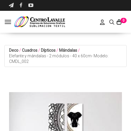
0
Toggle navigation
Deco
/
Cuadros
/
Dípticos
/
Mándalas
/
Elefante y mándalas - 2 módulos - 40 x 60cm- Modelo:
CMDL_002