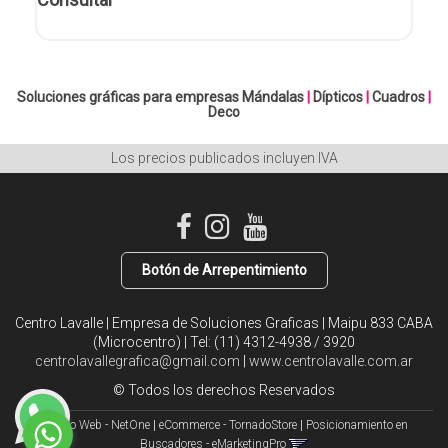
Soluciones gráficas para empresas
Mándalas
|
Dípticos
|
Cuadros
|
Deco
Los precios publicados incluyen IVA
Botón de Arrepentimiento
Centro Lavalle | Empresa de Soluciones Graficas | Maipu 833 CABA
(Microcentro) | Tel:
(11) 4312-4938 / 3920
centrolavallegrafica@gmail.com
|
www.centrolavalle.com.ar
© Todos los derechos Reservados
Diseño Web - NetOne
|
eCommerce - TornadoStore
|
Posicionamiento en
Buscadores - eMarketingPro