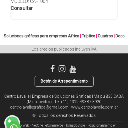
MODELO: CAF_004
Consultar
Soluciones gráficas para empresas
Africa
|
Tríptico
|
Cuadros
|
Deco
Los precios publicados incluyen IVA
Botón de Arrepentimiento
Centro Lavalle | Empresa de Soluciones Graficas | Maipu 833 CABA
(Microcentro) | Tel:
(11) 4312-4938 / 3920
centrolavallegrafica@gmail.com
|
www.centrolavalle.com.ar
© Todos los derechos Reservados
Diseño Web - NetOne
|
eCommerce - TornadoStore
|
Posicionamiento en