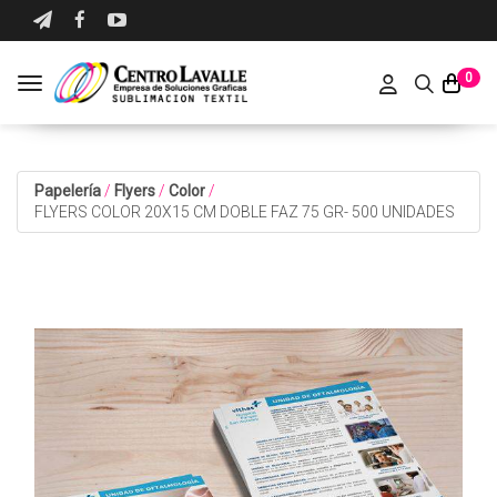
0
Toggle navigation
Papelería
/
Flyers
/
Color
/
FLYERS COLOR 20X15 CM DOBLE FAZ 75 GR- 500 UNIDADES