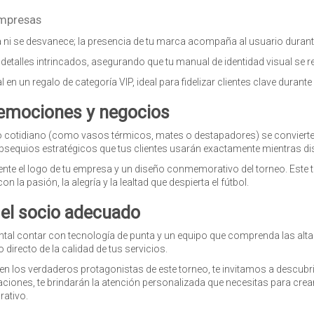
empresas
ra ni se desvanece; la presencia de tu marca acompaña al usuario duran
 detalles intrincados, asegurando que tu manual de identidad visual se r
n un regalo de categoría VIP, ideal para fidelizar clientes clave durant
o emociones y negocios
o cotidiano (como vasos térmicos, mates o destapadores) se convierten
obsequios estratégicos que tus clientes usarán exactamente mientras disf
e el logo de tu empresa y un diseño conmemorativo del torneo. Este t
la pasión, la alegría y la lealtad que despierta el fútbol.
 el socio adecuado
ntal contar con tecnología de punta y un equipo que comprenda las alta
 directo de la calidad de tus servicios.
n los verdaderos protagonistas de este torneo, te invitamos a descubrir
ciones, te brindarán la atención personalizada que necesitas para crea
rativo.