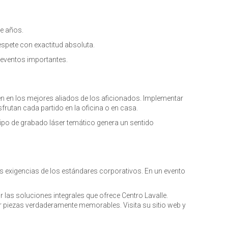
te años.
espete con exactitud absoluta.
e eventos importantes.
 en los mejores aliados de los aficionados. Implementar
rutan cada partido en la oficina o en casa.
ipo de grabado láser temático genera un sentido
s exigencias de los estándares corporativos. En un evento
 las soluciones integrales que ofrece Centro Lavalle.
r piezas verdaderamente memorables. Visita su sitio web y