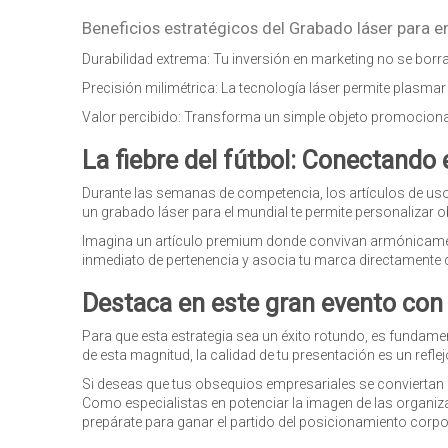
Beneficios estratégicos del Grabado láser para 
Durabilidad extrema: Tu inversión en marketing no se bor
Precisión milimétrica: La tecnología láser permite plasmar
Valor percibido: Transforma un simple objeto promocional e
La fiebre del fútbol: Conectand
Durante las semanas de competencia, los artículos de us
un grabado láser para el mundial te permite personalizar 
Imagina un artículo premium donde convivan armónicament
inmediato de pertenencia y asocia tu marca directamente con 
Destaca en este gran evento con
Para que esta estrategia sea un éxito rotundo, es fundame
de esta magnitud, la calidad de tu presentación es un reflejo
Si deseas que tus obsequios empresariales se conviertan e
Como especialistas en potenciar la imagen de las organiza
prepárate para ganar el partido del posicionamiento corpo