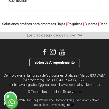
Consultar
Soluciones gráficas para empresas
Hojas
|
Polípticos
|
Cuadros
|
Deco
Los precios publicados incluyen IVA
Botón de Arrepentimiento
Centro Lavalle | Empresa de Soluciones Graficas | Maipu 833 CABA
(Microcentro) | Tel:
(11) 4312-4938 / 3920
centrolavallegrafica@gmail.com
|
www.centrolavalle.com.ar
© Todos los derechos Reservados
Diseño Web - NetOne
|
eCommerce - TornadoStore
|
Posicionamiento en
Buscadores - eMarketingPro