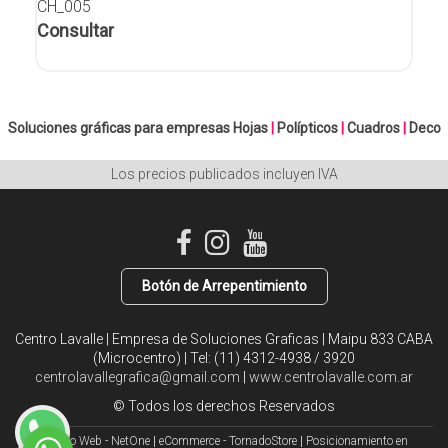
CH_005
Consultar
Soluciones gráficas para empresas
Hojas
|
Polípticos
|
Cuadros
|
Deco
Los precios publicados incluyen IVA
Botón de Arrepentimiento
Centro Lavalle | Empresa de Soluciones Graficas | Maipu 833 CABA
(Microcentro) | Tel:
(11) 4312-4938 / 3920
centrolavallegrafica@gmail.com
|
www.centrolavalle.com.ar
© Todos los derechos Reservados
Diseño Web - NetOne
|
eCommerce - TornadoStore
|
Posicionamiento en