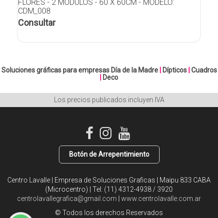
FLORES - 2 MÓDULOS - 60 X 60CM - MODELO:
CDM_008
Consultar
Soluciones gráficas para empresas
Día de la Madre
|
Dípticos
|
Cuadros
|
Deco
Los precios publicados incluyen IVA
Botón de Arrepentimiento
Centro Lavalle | Empresa de Soluciones Graficas | Maipu 833 CABA
(Microcentro) | Tel:
(11) 4312-4938 / 3920
centrolavallegrafica@gmail.com
|
www.centrolavalle.com.ar
© Todos los derechos Reservados