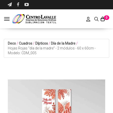
0
Toggle navigation
Deco
/
Cuadros
/
Dípticos
/
Día de la Madre
/
Hojas Rojas "día de la madre" - 2 módulos - 60 x 60cm -
Modelo: CDM_005