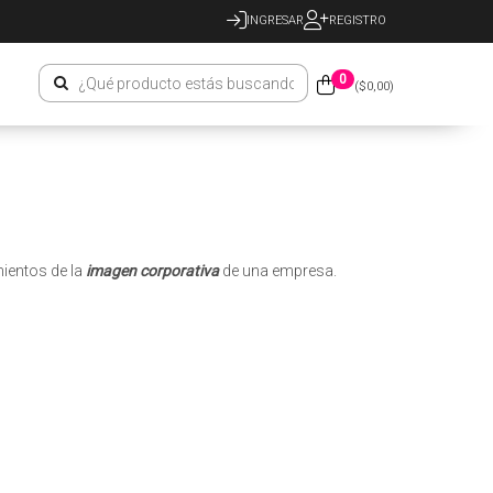
INGRESAR
REGISTRO
0
($
0,00
)
mientos de la
imagen corporativa
de una empresa.