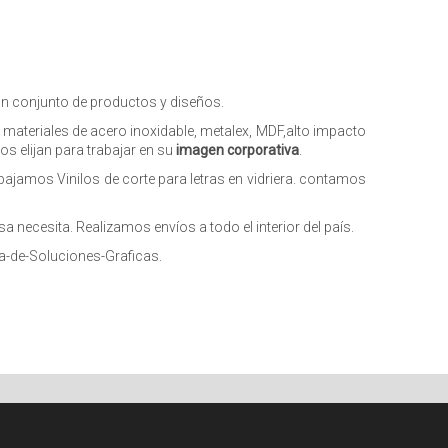
 un conjunto de productos y diseños.
 materiales de acero inoxidable, metalex, MDF,alto impacto
s elijan para trabajar en su
imagen corporativa
.
bajamos Vinilos de corte para letras en vidriera. contamos
necesita. Realizamos envíos a todo el interior del país.
a-de-Soluciones-Graficas.