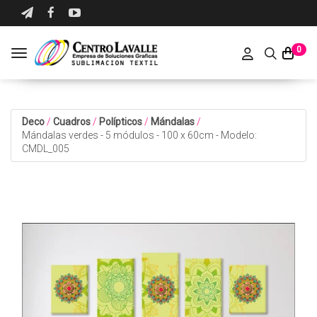
0
Toggle navigation
Deco
/
Cuadros
/
Polípticos
/
Mándalas
/
Mándalas verdes - 5 módulos - 100 x 60cm - Modelo:
CMDL_005