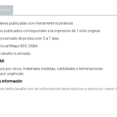
PCIÓN
enes publicadas son meramente ilustrativas.
os publicados corresponden a la impresión de 1 sólo original.
roximado de producción 3 a 7 días.
r local Maipú 833, CABA.
e diseño ni armado
AR:
os por otros, materiales medidas, cantidades o terminaciones.
 por urgencias
 información:
ww.centrolavalle.com.ar/informacion-de-productos-y-servicios--news--