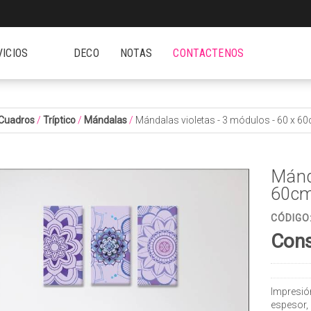
VICIOS
DECO
NOTAS
CONTACTENOS
Cuadros
/
Tríptico
/
Mándalas
/
Mándalas violetas - 3 módulos - 60 x 
Mánda
60cm
CÓDIGO
Cons
Impresió
espesor,