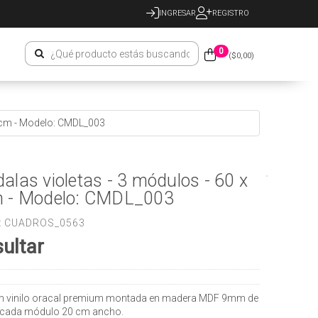
INGRESAR
REGISTRO
0
($
0,00
)
60cm - Modelo: CMDL_003
las violetas - 3 módulos - 60 x
 - Modelo: CMDL_003
:
CUADROS_0563
ultar
n vinilo oracal premium montada en madera MDF 9mm de
 cada módulo 20 cm ancho.