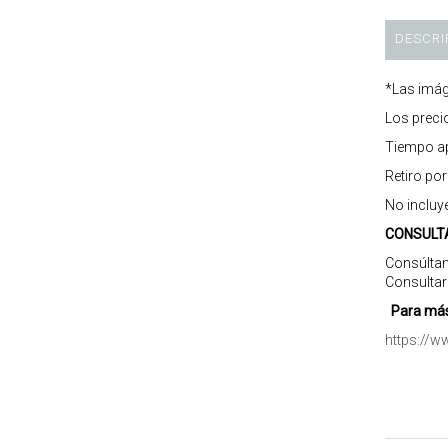
DESCRI
*Las imág
Los preci
Tiempo ap
Retiro po
No incluy
CONSULT
Consúltan
Consultar
Para más
https://w