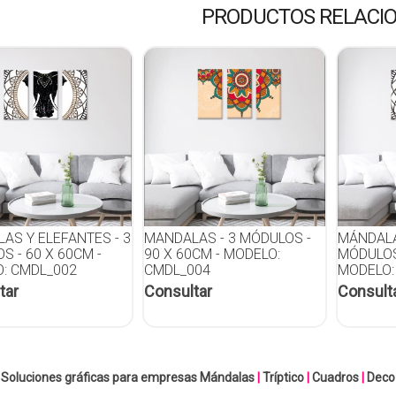
PRODUCTOS RELACI
AS Y ELEFANTES - 3
MANDALAS - 3 MÓDULOS -
MÁNDALA
S - 60 X 60CM -
90 X 60CM - MODELO:
MÓDULOS 
: CMDL_002
CMDL_004
MODELO:
tar
Consultar
Consult
Soluciones gráficas para empresas
Mándalas
|
Tríptico
|
Cuadros
|
Deco