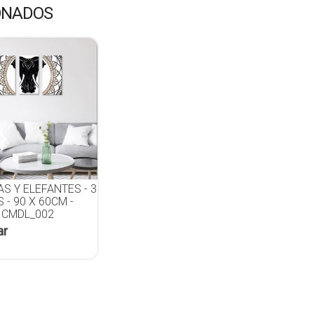
ONADOS
S Y ELEFANTES - 3
- 90 X 60CM -
 CMDL_002
ar