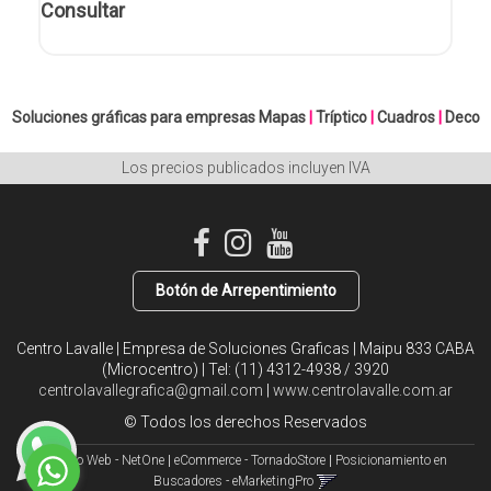
Consultar
Soluciones gráficas para empresas
Mapas
|
Tríptico
|
Cuadros
|
Deco
Los precios publicados incluyen IVA
Botón de Arrepentimiento
Centro Lavalle | Empresa de Soluciones Graficas | Maipu 833 CABA
(Microcentro) | Tel:
(11) 4312-4938 / 3920
centrolavallegrafica@gmail.com
|
www.centrolavalle.com.ar
© Todos los derechos Reservados
Diseño Web - NetOne
|
eCommerce - TornadoStore
|
Posicionamiento en
Buscadores - eMarketingPro