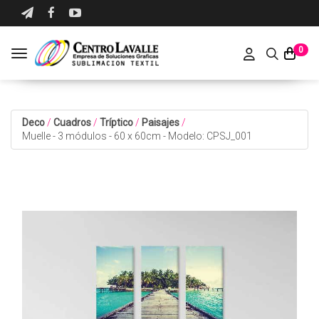
0
Toggle navigation
Deco
/
Cuadros
/
Tríptico
/
Paisajes
/
Muelle - 3 módulos - 60 x 60cm - Modelo: CPSJ_001