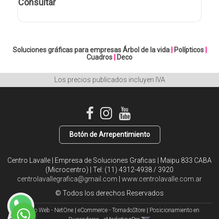
Consultar
Soluciones gráficas para empresas
Árbol de la vida
|
Polípticos
|
Cuadros
|
Deco
Los precios publicados incluyen IVA
Botón de Arrepentimiento
Centro Lavalle | Empresa de Soluciones Graficas | Maipu 833 CABA
(Microcentro) | Tel:
(11) 4312-4938 / 3920
centrolavallegrafica@gmail.com
|
www.centrolavalle.com.ar
© Todos los derechos Reservados
Diseño Web - NetOne
|
eCommerce - TornadoStore
|
Posicionamiento en