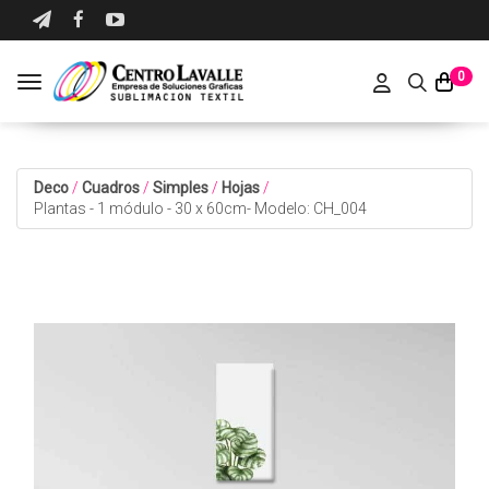
0
Toggle navigation
Deco
/
Cuadros
/
Simples
/
Hojas
/
Plantas - 1 módulo - 30 x 60cm- Modelo: CH_004