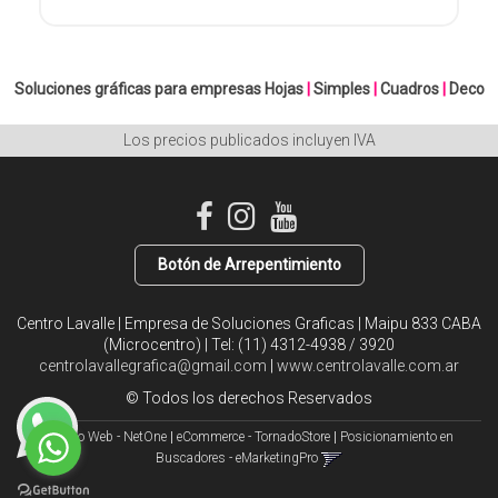
Soluciones gráficas para empresas
Hojas
|
Simples
|
Cuadros
|
Deco
Los precios publicados incluyen IVA
Botón de Arrepentimiento
Centro Lavalle | Empresa de Soluciones Graficas | Maipu 833 CABA
(Microcentro) | Tel:
(11) 4312-4938 / 3920
centrolavallegrafica@gmail.com
|
www.centrolavalle.com.ar
© Todos los derechos Reservados
Diseño Web - NetOne
|
eCommerce - TornadoStore
|
Posicionamiento en
Buscadores - eMarketingPro