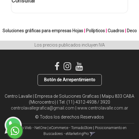
Consultar
Soluciones gráficas para empresas
Hojas
|
Polípticos
|
Cuadros
|
Deco
Los precios publicados incluyen IVA
Botón de Arrepentimiento
Centro Lavalle | Empresa de Soluciones Graficas | Maipu 833 CABA
(Microcentro) | Tel:
(11) 4312-4938 / 3920
centrolavallegrafica@gmail.com
|
www.centrolavalle.com.ar
© Todos los derechos Reservados
Diseño Web - NetOne
|
eCommerce - TornadoStore
|
Posicionamiento en
Buscadores - eMarketingPro