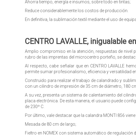
Ahorra tiempo, energía e insumos, sobre todo en tintas;
Reduce considerablemente los costos de producción.
En definitiva, la sublimación textil mediante el uso de equ
CENTRO LAVALLE, inigualable ent
Amplio compromiso en la atención, respuestas de nivel pro
rubro de las imprentas del microcentro porteño, se destac
Al respecto, cabe señalar que en CENTRO LAVALLE hemos 
permite sumar profesionalismo, eficiencia y versatilidad en
Construido para realizar el trabajo de calandrado y sublim
con un cilindro de impresión de 35 cm de diámetro, 180 c
A su vez, presenta un sistema de calentamiento del cilindr
placa electrónica. De esta manera, el usuario puede conf
de 230º C.
Por último, vale destacar que la calandra MONTI 856 viene
Mesada de 80 cm de largo;
Fieltro en NOMEX con sistema automático de regulación d