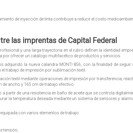
ipamiento de inyección de tinta contribuye a reducir el costo medioambie
re las imprentas de Capital Federal
fesional y una larga trayectoria en el rubro definen la identidad empres
a por ofrecer un catálogo multifacético de productos y servicios.
adquirido la nueva calandra MONTI 856, con la finalidad de seguir m
 el trabajo de impresión por sublimación textil.
ación textil mediante operaciones de impresión por transferencia, reacti
m de ancho y 165 cm de trabajo efectivo.
o a partir de una resistencia en baño de aceite que se controla digitalm
igurar la temperatura deseada mediante un sistema de sensores y alarma
 equipada con varios elementos de trabajo:
e tensión;