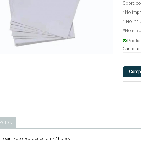
Sobre co
*No impr
* No incl
*No incl
Produc
Cantidad
PCIÓN
roximado de producción 72 horas.