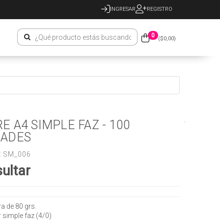
INGRESAR
REGISTRO
0
($
0,00
)
E A4 SIMPLE FAZ - 100
DADES
:
SM_006
ultar
a de 80 grs.
r simple faz (4/0)