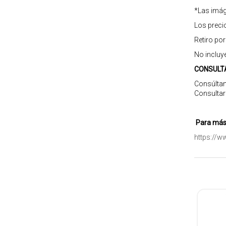
*Las imág
Los preci
Retiro po
No incluy
CONSULT
Consúltan
Consultar
Para más 
https://w