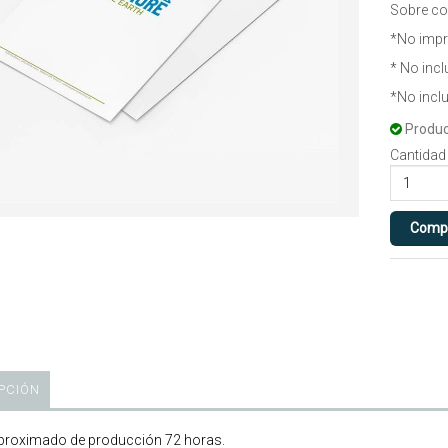
Sobre co
*No impr
* No incl
*No incl
Produc
Cantidad
PCIÓN
roximado de producción 72 horas.