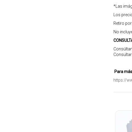
*Las imág
Los preci
Retiro po
No incluy
CONSULT
Consúltan
Consultar
Para más 
https://w