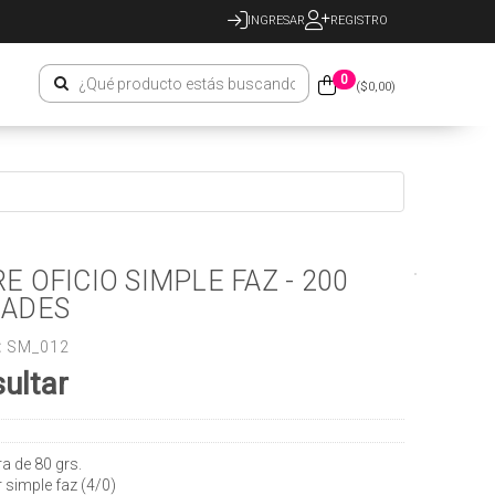
INGRESAR
REGISTRO
0
($
0,00
)
E OFICIO SIMPLE FAZ - 200
DADES
:
SM_012
ultar
a de 80 grs.
r simple faz (4/0)