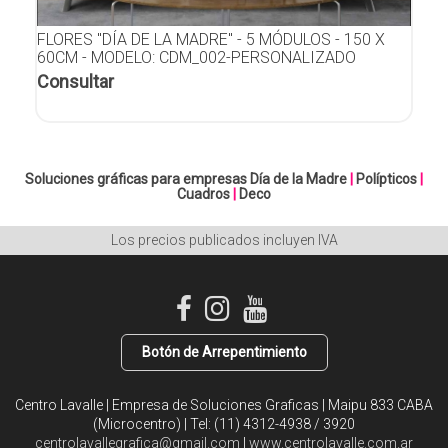
FLORES "DÍA DE LA MADRE" - 5 MÓDULOS - 150 X
60CM - MODELO: CDM_002-PERSONALIZADO
Consultar
Soluciones gráficas para empresas
Día de la Madre
|
Polípticos
|
Cuadros
|
Deco
Los precios publicados incluyen IVA
Botón de Arrepentimiento
Centro Lavalle | Empresa de Soluciones Graficas | Maipu 833 CABA
(Microcentro) | Tel:
(11) 4312-4938 / 3920
centrolavallegrafica@gmail.com
|
www.centrolavalle.com.ar