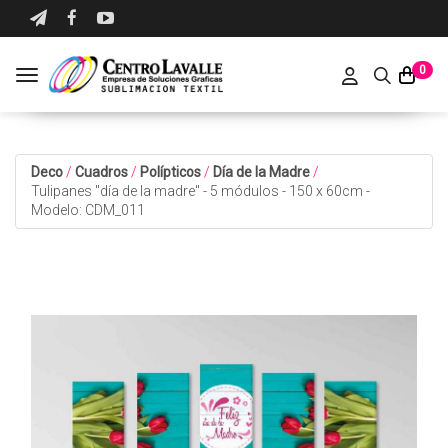
0
Toggle navigation
Deco
/
Cuadros
/
Polípticos
/
Día de la Madre
/
Tulipanes "día de la madre" - 5 módulos - 150 x 60cm -
Modelo: CDM_011