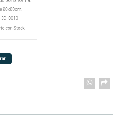
do por la forma.
de 80x80cm.
 3D_0010
to con Stock