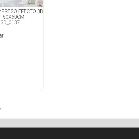
IMPRESO EFECTO 3D
- 60X60CM -
 3D_0137
ar
o