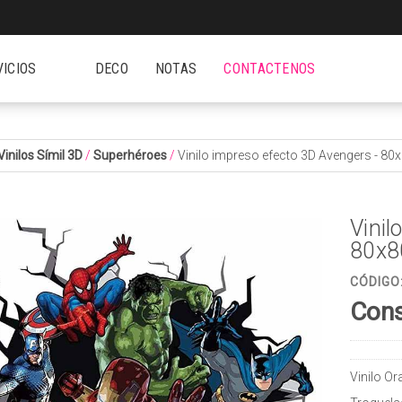
VICIOS
DECO
NOTAS
CONTACTENOS
Vinilos Símil 3D
/
Superhéroes
/
Vinilo impreso efecto 3D Avengers - 
Vinil
80x8
CÓDIGO
Cons
Vinilo O