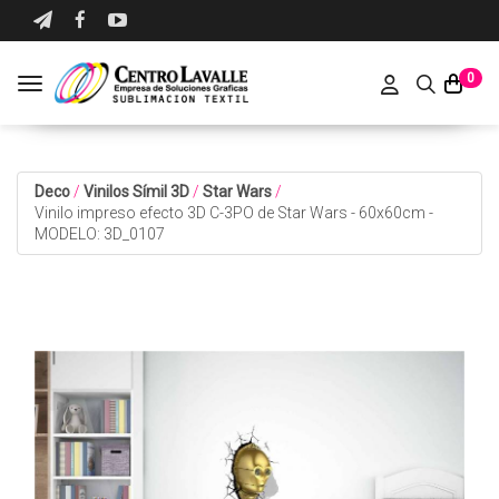
0
Toggle navigation
Deco
/
Vinilos Símil 3D
/
Star Wars
/
Vinilo impreso efecto 3D C-3PO de Star Wars - 60x60cm -
MODELO: 3D_0107