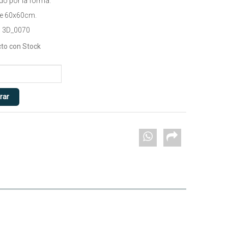
do por la forma.
de 60x60cm.
 3D_0070
to con Stock