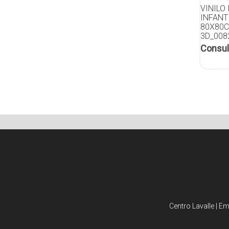
VINILO
INFANT
80X80C
3D_008
Consul
Centro Lavalle | E