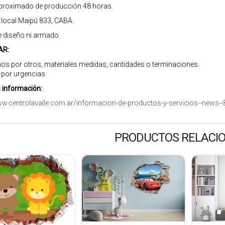
roximado de producción 48 horas.
r local Maipú 833, CABA.
e diseño ni armado
AR:
os por otros, materiales medidas, cantidades o terminaciones.
 por urgencias
información:
ww.centrolavalle.com.ar/informacion-de-productos-y-servicios--news--
PRODUCTOS RELACI