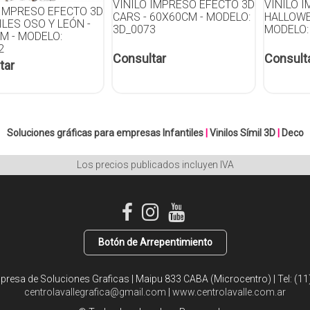
VINILO IMPRESO EFECTO 3D
VINILO 
 IMPRESO EFECTO 3D
CARS - 60X60CM - MODELO:
HALLOWE
ILES OSO Y LEÓN -
3D_0073
MODELO:
M - MODELO:
2
Consultar
Consult
tar
Soluciones gráficas para empresas
Infantiles
|
Vinilos Símil 3D
|
Deco
Los precios publicados incluyen IVA
Botón de Arrepentimiento
mpresa de Soluciones Graficas | Maipu 833 CABA (Microcentro) | Tel:
(11
centrolavallegrafica@gmail.com
|
www.centrolavalle.com.ar