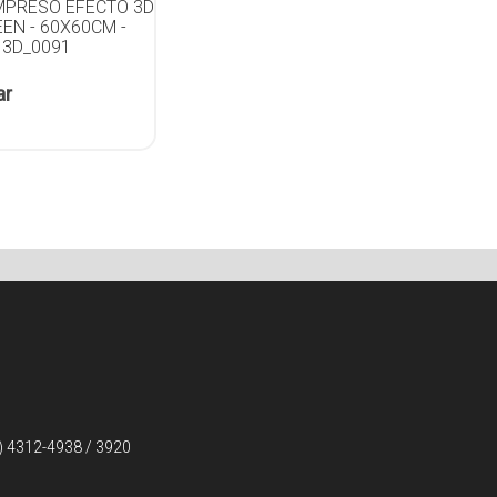
IMPRESO EFECTO 3D
EN - 60X60CM -
 3D_0091
ar
) 4312-4938 / 3920