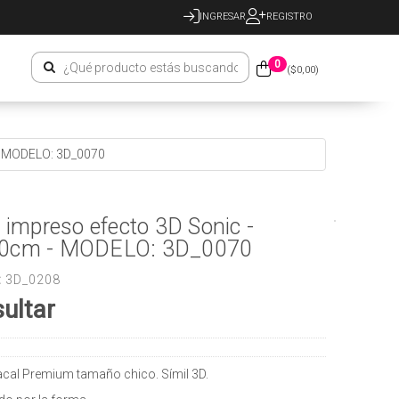
INGRESAR
REGISTRO
0
($
0,00
)
 - MODELO: 3D_0070
o impreso efecto 3D Sonic -
0cm - MODELO: 3D_0070
:
3D_0208
ultar
racal Premium tamaño chico. Símil 3D.