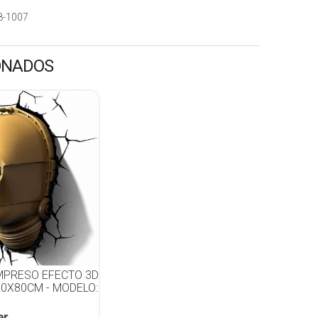
8-1007
ONADOS
IMPRESO EFECTO 3D
80X80CM - MODELO:
ar