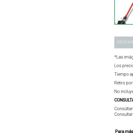
DESCRI
*Las imág
Los preci
Tiempo ap
Retiro po
No incluy
CONSULT
Consúltan
Consultar
Para más 