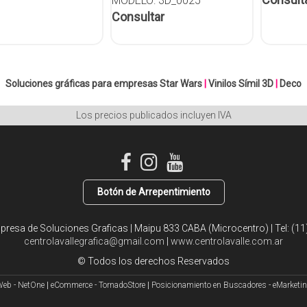
MODELO: 3D_0025
Consultar
Soluciones gráficas para empresas
Star Wars
|
Vinilos Símil 3D
|
Deco
Los precios publicados incluyen IVA
Botón de Arrepentimiento
mpresa de Soluciones Graficas | Maipu 833 CABA (Microcentro) | Tel:
(11
centrolavallegrafica@gmail.com
|
www.centrolavalle.com.ar
© Todos los derechos Reservados
Web - NetOne
|
eCommerce - TornadoStore
|
Posicionamiento en Buscadores - eMarketi