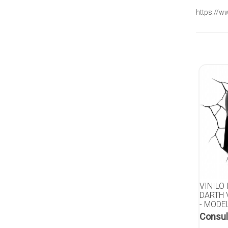
https://w
VINILO
DARTH 
- MODE
Consul