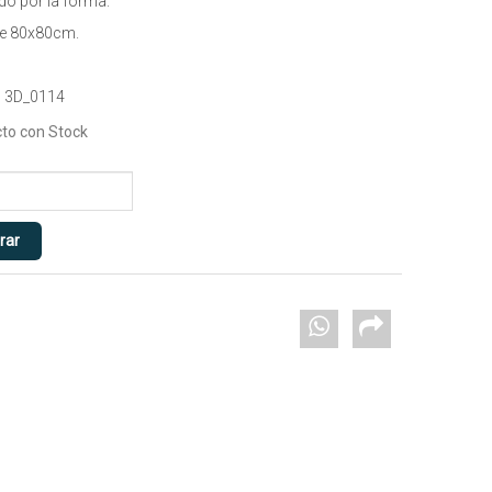
do por la forma.
de 80x80cm.
 3D_0114
to con Stock