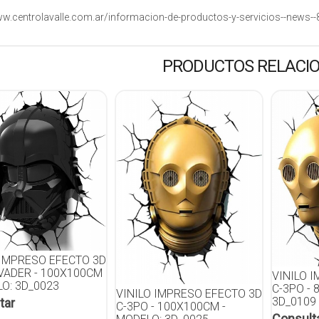
ww.centrolavalle.com.ar/informacion-de-productos-y-servicios--news--
PRODUCTOS RELACI
 IMPRESO EFECTO 3D
VADER - 100X100CM
VINILO 
LO: 3D_0023
C-3PO - 
VINILO IMPRESO EFECTO 3D
3D_0109
tar
C-3PO - 100X100CM -
Consult