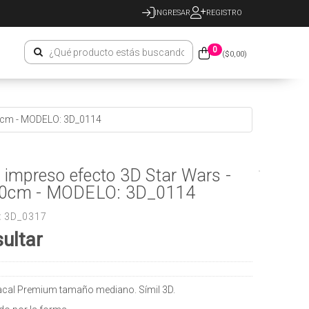
INGRESAR
REGISTRO
0
($
0,00
)
80cm - MODELO: 3D_0114
o impreso efecto 3D Star Wars -
0cm - MODELO: 3D_0114
:
3D_0317
ultar
racal Premium tamaño mediano. Símil 3D.