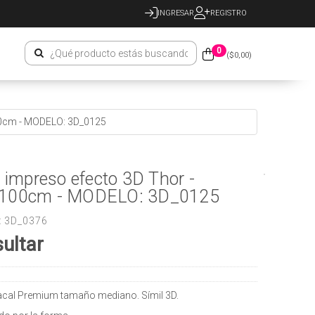
INGRESAR
REGISTRO
0
($
0,00
)
100cm - MODELO: 3D_0125
o impreso efecto 3D Thor -
100cm - MODELO: 3D_0125
:
3D_0376
ultar
racal Premium tamaño mediano. Símil 3D.