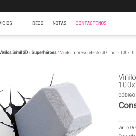
VICIOS
DECO
NOTAS
CONTACTENOS
Vinilos Símil 3D
/
Superhéroes
/
Vinilo impreso efecto 3D Thor - 100x
Vinil
100x
CÓDIGO
Cons
Vinilo O