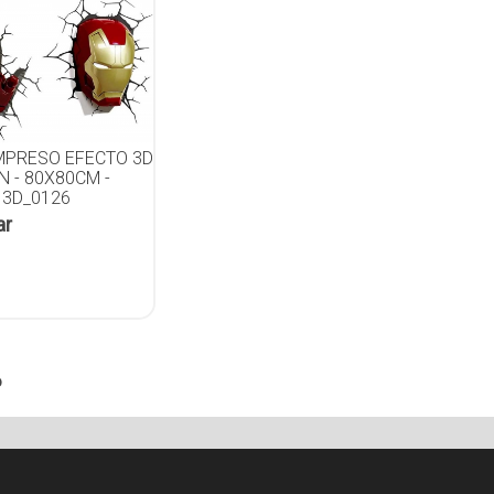
IMPRESO EFECTO 3D
N - 80X80CM -
 3D_0126
ar
o