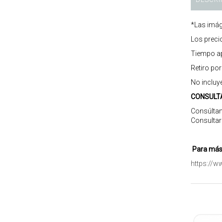
*Las imág
Los preci
Tiempo ap
Retiro po
No incluy
CONSULT
Consúltan
Consultar
Para más 
https://w