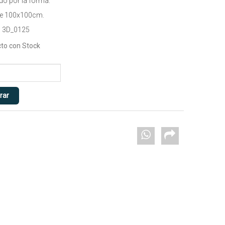
do por la forma.
de 100x100cm.
 3D_0125
to con Stock