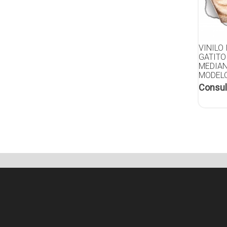
VINILO
GATITO
MEDIAN
MODELO
Consul