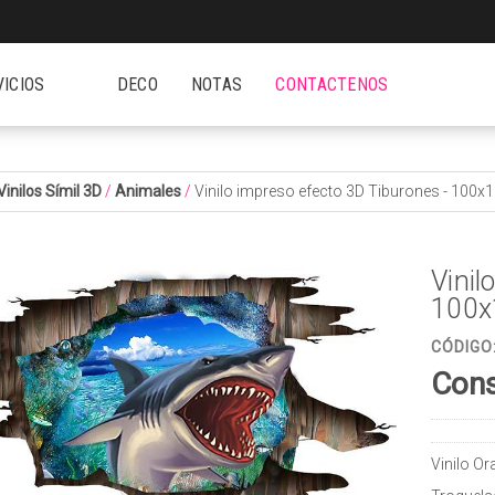
VICIOS
DECO
NOTAS
CONTACTENOS
Vinilos Símil 3D
/
Animales
/
Vinilo impreso efecto 3D Tiburones - 100
Vinil
100x
CÓDIGO
Cons
Vinilo O