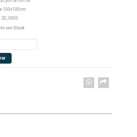
do por la forma.
de 100x100cm.
 3D_0050
to con Stock