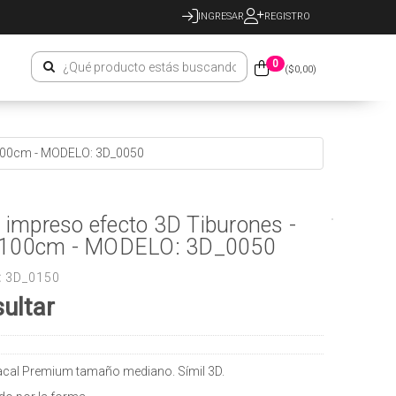
INGRESAR
REGISTRO
0
($
0,00
)
x100cm - MODELO: 3D_0050
o impreso efecto 3D Tiburones -
100cm - MODELO: 3D_0050
:
3D_0150
ultar
racal Premium tamaño mediano. Símil 3D.