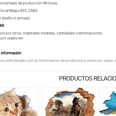
roximado de producción 48 horas.
r local Maipú 833, CABA.
e diseño ni armado
AR:
os por otros, materiales medidas, cantidades o terminaciones.
 por urgencias
información:
ww.centrolavalle.com.ar/informacion-de-productos-y-servicios--news--
PRODUCTOS RELACI