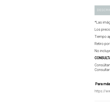
DESCRI
*Las imág
Los preci
Tiempo ap
Retiro po
No incluy
CONSULT
Consúltan
Consultar
Para más 
https://w