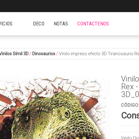
VICIOS
DECO
NOTAS
CONTACTENOS
Vinilos Símil 3D
/
Dinosaurios
/
Vinilo impreso efecto 3D Tiranosaurio 
Vinil
Rex 
3D_
CÓDIGO
Cons
Vinilo O