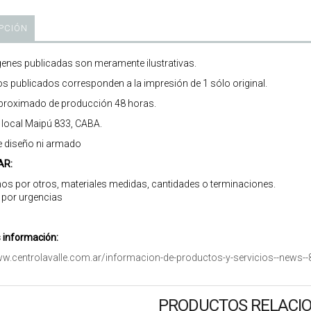
PCIÓN
enes publicadas son meramente ilustrativas.
os publicados corresponden a la impresión de 1 sólo original.
roximado de producción 48 horas.
r local Maipú 833, CABA.
e diseño ni armado
AR:
os por otros, materiales medidas, cantidades o terminaciones.
 por urgencias
información:
ww.centrolavalle.com.ar/informacion-de-productos-y-servicios--news--
PRODUCTOS RELACI