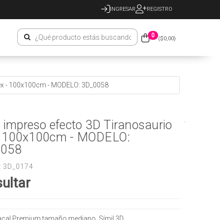
INGRESAR
REGISTRO
0
($
0,00
)
Rex - 100x100cm - MODELO: 3D_0058
o impreso efecto 3D Tiranosaurio
- 100x100cm - MODELO:
0058
:
3D_0174
ultar
racal Premium tamaño mediano. Símil 3D.