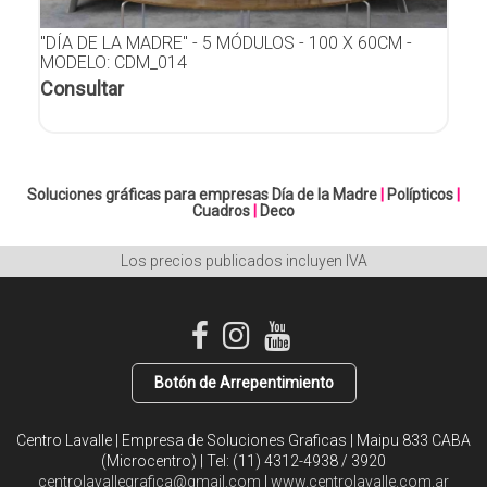
"DÍA DE LA MADRE" - 5 MÓDULOS - 100 X 60CM -
MODELO: CDM_014
Consultar
Soluciones gráficas para empresas
Día de la Madre
|
Polípticos
|
Cuadros
|
Deco
Los precios publicados incluyen IVA
Botón de Arrepentimiento
Centro Lavalle | Empresa de Soluciones Graficas | Maipu 833 CABA
(Microcentro) | Tel:
(11) 4312-4938 / 3920
centrolavallegrafica@gmail.com
|
www.centrolavalle.com.ar