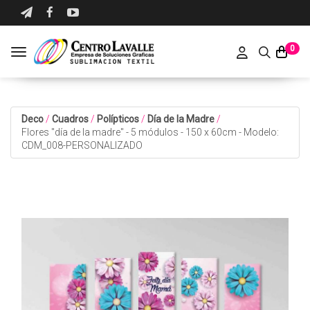
0
Toggle navigation
Deco
/
Cuadros
/
Polípticos
/
Día de la Madre
/
Flores "día de la madre" - 5 módulos - 150 x 60cm - Modelo:
CDM_008-PERSONALIZADO